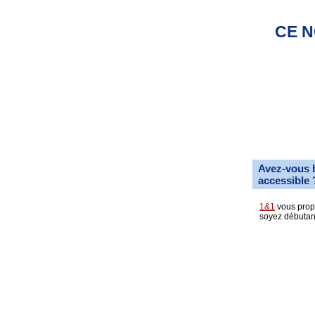
CE N
Avez-vous 
accessible 
1&1
vous propo
soyez débutan