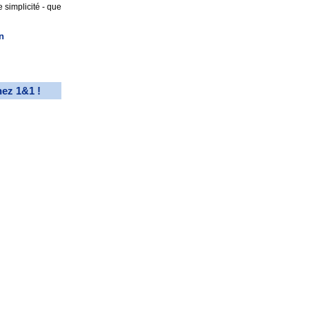
 simplicité - que
n
hez 1&1 !