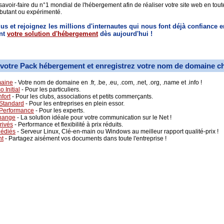
savoir-faire du n°1 mondial de l'hébergement afin de réaliser votre site web en toute
butant ou expérimenté.
lus et rejoignez les millions d'internautes qui nous font déjà confiance e
nt
votre solution d'hébergement
dès aujourd'hui !
votre Pack hébergement et enregistrez votre nom de domaine c
aine
- Votre nom de domaine en .fr, .be, .eu, .com, .net, .org, .name et .info !
 Initial
- Pour les particuliers.
fort
- Pour les clubs, associations et petits commerçants.
Standard
- Pour les entreprises en plein essor.
 Performance
- Pour les experts.
hange
- La solution idéale pour votre communication sur le Net !
rivés
- Performance et flexibilité à prix réduits.
Dédiés
- Serveur Linux, Clé-en-main ou Windows au meilleur rapport qualité-prix !
nt
- Partagez aisément vos documents dans toute l'entreprise !